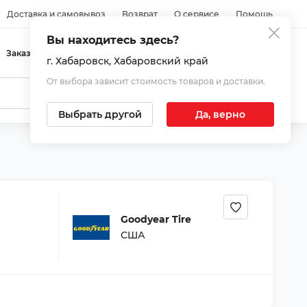
Доставка и самовывоз
Возврат
О сервисе
Помощь
Вы находитесь здесь?
Войти
Заказы
Избранное
Корзина
г. Хабаровск
, Хабаровский край
От выбора зависит стоимость товаров и доставки.
Выбрать другой
Да, верно
Goodyear Tire
США