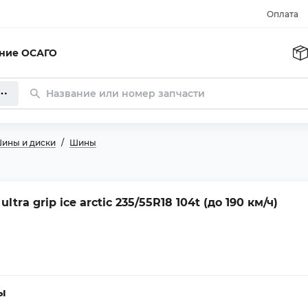
Оплата
ание ОСАГО
ины и диски
Шины
tra grip ice arctic 235/55R18 104t (до 190 км/ч)
ы