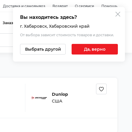
Доставка и самовывоз
Возврат
О сервисе
Помощь
Вы находитесь здесь?
Войти
Заказы
Избранное
Корзина
г. Хабаровск
, Хабаровский край
От выбора зависит стоимость товаров и доставки.
Выбрать другой
Да, верно
Dunlop
США