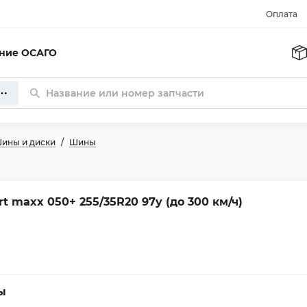
Оплата
ание ОСАГО
ины и диски
Шины
t maxx 050+ 255/35R20 97y (до 300 км/ч)
ы