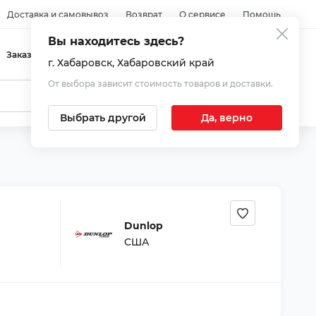
Доставка и самовывоз
Возврат
О сервисе
Помощь
Вы находитесь здесь?
Войти
Заказы
Избранное
Корзина
г. Хабаровск
, Хабаровский край
От выбора зависит стоимость товаров и доставки.
Выбрать другой
Да, верно
Dunlop
США