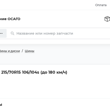
Оплата
ание ОСАГО
ины и диски
Шины
215/70R15 106/104s (до 180 км/ч)
ы