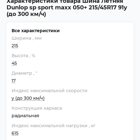
Характеристики товара Шина Летняя
Dunlop sp sport maxx 050+ 215/45R17 91y
(до 300 км/ч)
Все характеристики
Ширина
, мм
215
Высота
, %
45
Диаметр
, "
17
Индекс максимальной скорости
y (до 300 км/ч)
Конструкция каркаса
радиальная
Индекс максимальной нагрузки
, кг
615