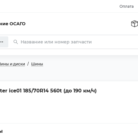
Оплата
ание ОСАГО
ины и диски
Шины
r ice01 185/70R14 560t (до 190 км/ч)
ы