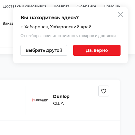
Доставка и самовывоз
Возврат
О сервисе
Помощь
Вы находитесь здесь?
Войти
Заказы
Избранное
Корзина
г. Хабаровск
, Хабаровский край
От выбора зависит стоимость товаров и доставки.
Выбрать другой
Да, верно
Dunlop
США