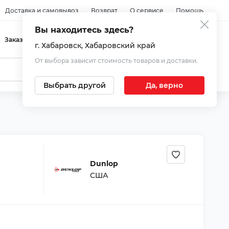
Доставка и самовывоз
Возврат
О сервисе
Помощь
Вы находитесь здесь?
Войти
Заказы
Избранное
Корзина
г. Хабаровск
, Хабаровский край
От выбора зависит стоимость товаров и доставки.
Выбрать другой
Да, верно
Dunlop
США