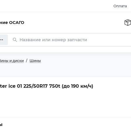
Оплата
ание ОСАГО
ины и диски
Шины
r ice 01 225/50R17 750t (до 190 км/ч)
ы