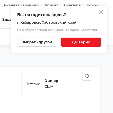
Доставка и самовывоз
Возврат
О сервисе
Помощь
Вы находитесь здесь?
Войти
Заказы
Избранное
Корзина
г. Хабаровск
, Хабаровский край
От выбора зависит стоимость товаров и доставки.
Выбрать другой
Да, верно
Dunlop
США