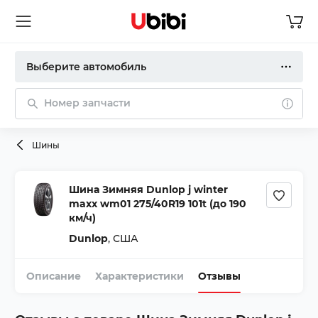
Выберите автомобиль
Номер запчасти
Шины
Шина Зимняя Dunlop j winter
maxx wm01 275/40R19 101t (до 190
км/ч)
Dunlop
,
США
Описание
Характеристики
Отзывы