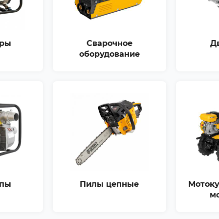
оры
Сварочное
Д
оборудование
пы
Пилы цепные
Мотоку
м