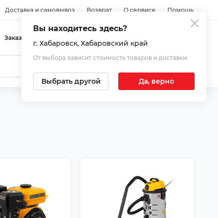
Доставка и самовывоз
Возврат
О сервисе
Помощь
Вы находитесь здесь?
Войти
Заказы
Избранное
Корзина
г. Хабаровск
, Хабаровский край
От выбора зависит стоимость товаров и доставки.
Выбрать другой
Да, верно