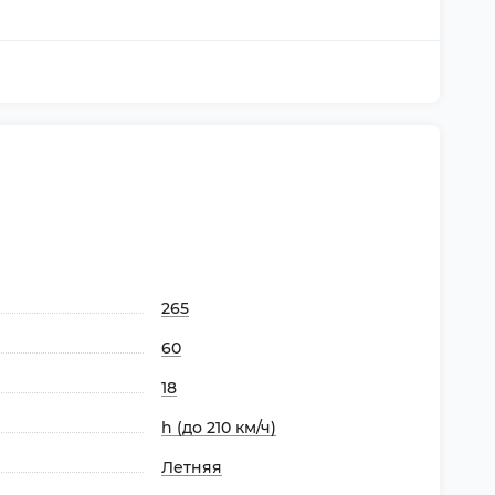
265
60
18
h (до 210 км/ч)
Летняя