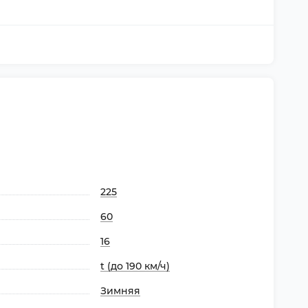
225
60
16
t (до 190 км/ч)
Зимняя