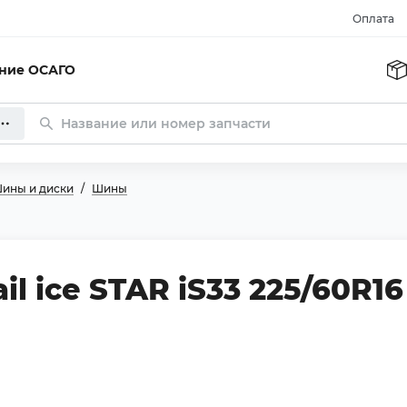
Оплата
ание ОСАГО
ины и диски
Шины
l ice STAR iS33 225/60R16