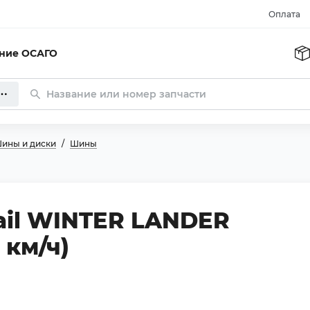
Оплата
ание ОСАГО
ины и диски
Шины
ail WINTER LANDER
 км/ч)