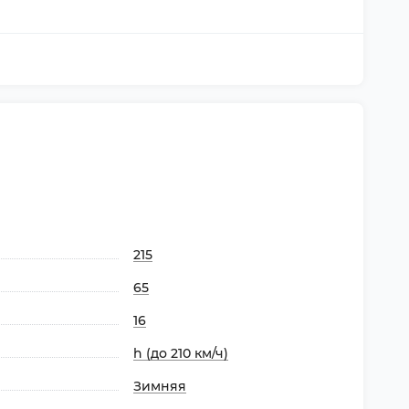
215
65
16
h (до 210 км/ч)
Зимняя