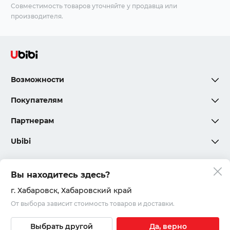
Совместимость товаров уточняйте у продавца или
производителя.
Возможности
Покупателям
Партнерам
Ubibi
Вы находитесь здесь?
Политика конфиденциальности
г. Хабаровск
, Хабаровский край
От выбора зависит стоимость товаров и доставки.
Соглашения и правила
© 2020 – 2026, ООО «Юкар»
Выбрать другой
Да, верно