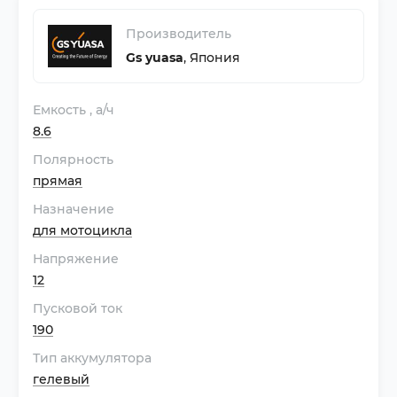
Производитель
Gs yuasa
,
Япония
Емкость
, а/ч
8.6
Полярность
прямая
Назначение
для мотоцикла
Напряжение
12
Пусковой ток
190
Тип аккумулятора
гелевый