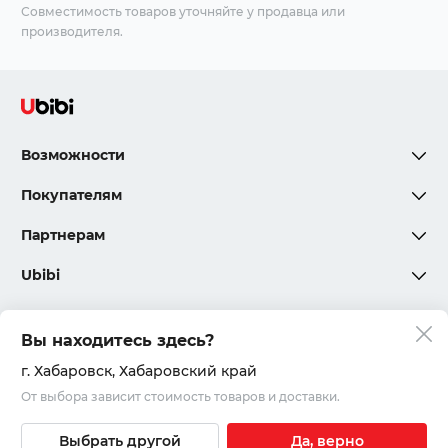
Совместимость товаров уточняйте у продавца или
производителя.
Возможности
Покупателям
Партнерам
Ubibi
Вы находитесь здесь?
Политика конфиденциальности
г. Хабаровск
, Хабаровский край
От выбора зависит стоимость товаров и доставки.
Соглашения и правила
© 2020 – 2026, ООО «Юкар»
Выбрать другой
Да, верно