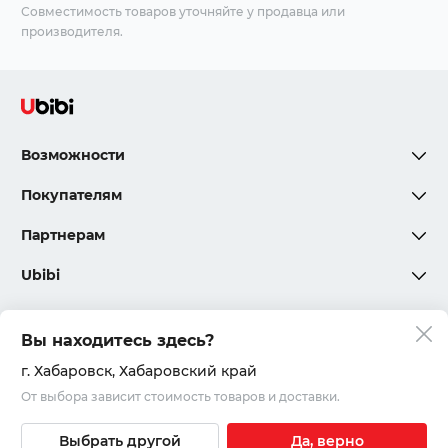
Совместимость товаров уточняйте у продавца или
производителя.
Возможности
Покупателям
Партнерам
Ubibi
Вы находитесь здесь?
Политика конфиденциальности
г. Хабаровск
, Хабаровский край
От выбора зависит стоимость товаров и доставки.
Соглашения и правила
© 2020 – 2026, ООО «Юкар»
Выбрать другой
Да, верно