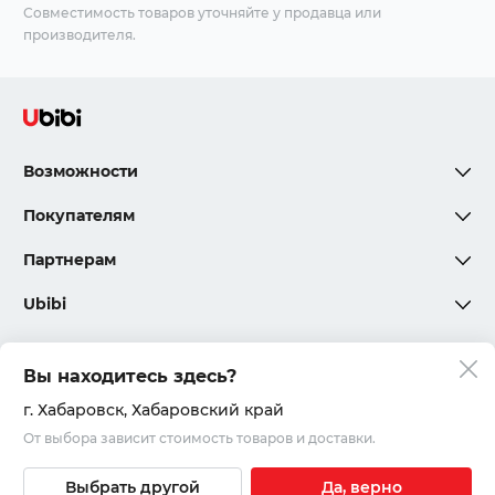
Совместимость товаров уточняйте у продавца или
производителя.
Возможности
Покупателям
Партнерам
Ubibi
Вы находитесь здесь?
Политика конфиденциальности
г. Хабаровск
, Хабаровский край
От выбора зависит стоимость товаров и доставки.
Соглашения и правила
© 2020 – 2026, ООО «Юкар»
Выбрать другой
Да, верно