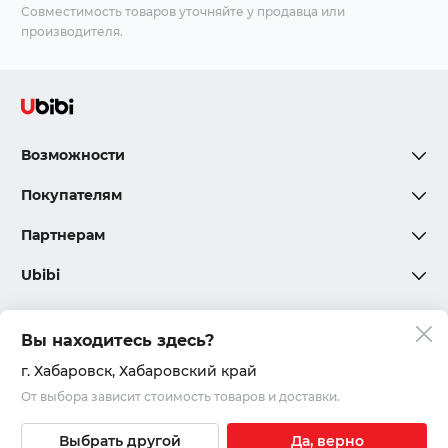
Совместимость товаров уточняйте у продавца или
производителя.
Возможности
Покупателям
Партнерам
Ubibi
Вы находитесь здесь?
Политика конфиденциальности
г. Хабаровск
, Хабаровский край
От выбора зависит стоимость товаров и доставки.
Соглашения и правила
© 2020 – 2026, ООО «Юкар»
Выбрать другой
Да, верно