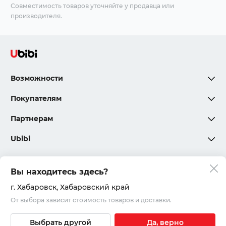
Совместимость товаров уточняйте у продавца или
производителя.
Возможности
Покупателям
Партнерам
Ubibi
Вы находитесь здесь?
Политика конфиденциальности
г. Хабаровск
, Хабаровский край
От выбора зависит стоимость товаров и доставки.
Соглашения и правила
© 2020 – 2026, ООО «Юкар»
Выбрать другой
Да, верно