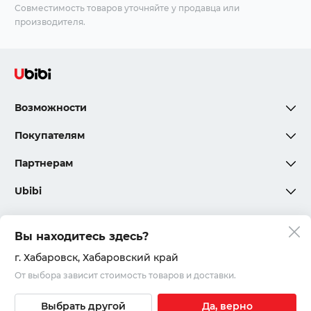
Совместимость товаров уточняйте у продавца или
производителя.
Возможности
Покупателям
Партнерам
Ubibi
Вы находитесь здесь?
Политика конфиденциальности
г. Хабаровск
, Хабаровский край
От выбора зависит стоимость товаров и доставки.
Соглашения и правила
© 2020 – 2026, ООО «Юкар»
Выбрать другой
Да, верно