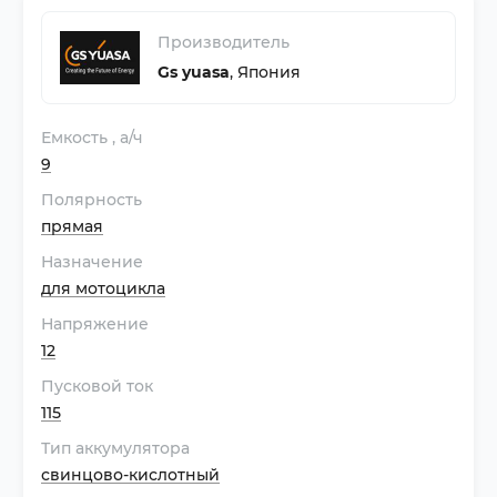
Производитель
Gs yuasa
,
Япония
Емкость
, а/ч
9
Полярность
прямая
Назначение
для мотоцикла
Напряжение
12
Пусковой ток
115
Тип аккумулятора
свинцово-кислотный