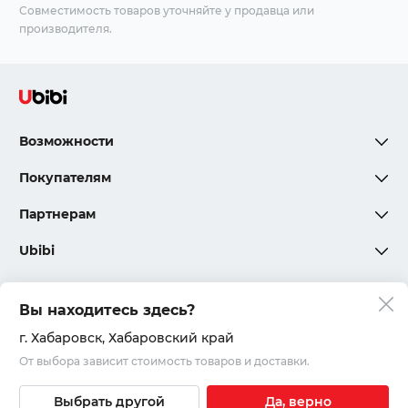
Совместимость товаров уточняйте у продавца или
производителя.
Возможности
Покупателям
Партнерам
Ubibi
Вы находитесь здесь?
Политика конфиденциальности
г. Хабаровск
, Хабаровский край
От выбора зависит стоимость товаров и доставки.
Соглашения и правила
© 2020 – 2026, ООО «Юкар»
Выбрать другой
Да, верно