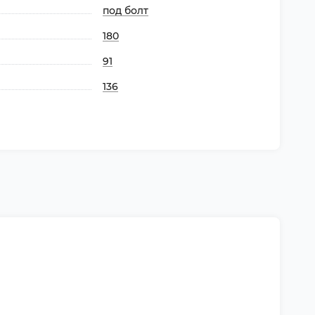
под болт
180
91
136