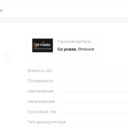
ы
Производитель
Gs yuasa
,
Япония
Емкость
, а/ч
Полярность
Назначение
Напряжение
Пусковой ток
Тип аккумулятора