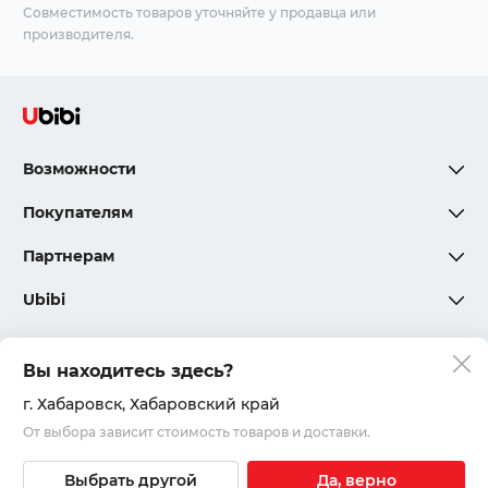
Совместимость товаров уточняйте у продавца или
производителя.
Возможности
Покупателям
Партнерам
Ubibi
Вы находитесь здесь?
Политика конфиденциальности
г. Хабаровск
, Хабаровский край
От выбора зависит стоимость товаров и доставки.
Соглашения и правила
© 2020 – 2026, ООО «Юкар»
Выбрать другой
Да, верно